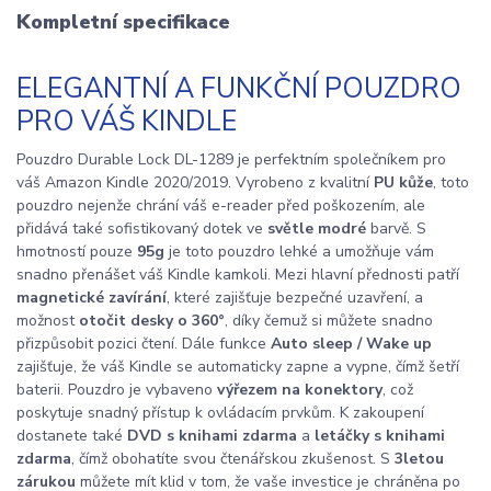
Kompletní specifikace
ELEGANTNÍ A FUNKČNÍ POUZDRO
PRO VÁŠ KINDLE
Pouzdro Durable Lock DL-1289 je perfektním společníkem pro
váš Amazon Kindle 2020/2019. Vyrobeno z kvalitní
PU kůže
, toto
pouzdro nejenže chrání váš e-reader před poškozením, ale
přidává také sofistikovaný dotek ve
světle modré
barvě. S
hmotností pouze
95g
je toto pouzdro lehké a umožňuje vám
snadno přenášet váš Kindle kamkoli. Mezi hlavní přednosti patří
magnetické zavírání
, které zajišťuje bezpečné uzavření, a
možnost
otočit desky o 360°
, díky čemuž si můžete snadno
přizpůsobit pozici čtení. Dále funkce
Auto sleep / Wake up
zajišťuje, že váš Kindle se automaticky zapne a vypne, čímž šetří
baterii. Pouzdro je vybaveno
výřezem na konektory
, což
poskytuje snadný přístup k ovládacím prvkům. K zakoupení
dostanete také
DVD s knihami zdarma
a
letáčky s knihami
zdarma
, čímž obohatíte svou čtenářskou zkušenost. S
3letou
zárukou
můžete mít klid v tom, že vaše investice je chráněna po