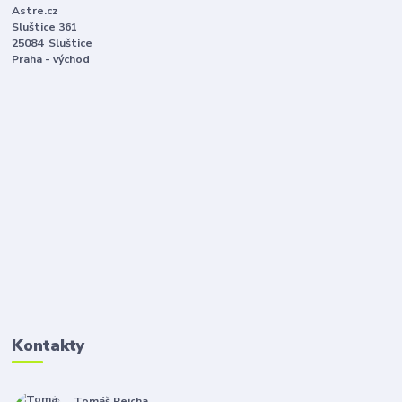
Astre.cz
Sluštice 361
25084 Sluštice
Praha - východ
Kontakty
Tomáš Pejcha