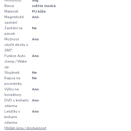
Hmotnost:
95g
Barva:
světle modrá
Materiál:
PU kůže
Magnetické
Ano
zavírání:
Zavírání na
Ne
pásek:
Možnost
Ano
otočit desky o
360°:
Funkce Auto
Ano
sleep / Wake
up:
Stojánek:
Ne
Kapsa na
Ne
poznámky:
Výřez na
Ano
konektory:
DVD s knihami
Ano
zdarma:
Letáčky s
Ano
knihami
zdarma:
Hlídat cenu / dostupnost