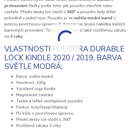
probouzení
čtečky podle toho, jak pouzdro otevřete nebo
zavřete. Přední desky lze otočit o
360°
a pouzdro tedy držet
pohodlně v jedné ruce. Pouzdro je ve
světle modré
barvě
s
jemnou povrchovou úpravou. K dispozici je široká nabídka dalších
barevných provedení. Toto pouzdro nabízí také rozšířenou záruku
na
3 roky
.
VLASTNOSTI POUZDRA DURABLE
LOCK KINDLE 2020 / 2019, BARVA
SVĚTLE MODRÁ:
Barva: světle modrá
Hmotnost: 100g
Vyražené logo Kindle
Magnetické zavírání
Tenké a lehké skořepinové pouzdro
Funkce AutoSleep/WakeUp
PU kůže s povrchovou úpravou
Přední desky lze otočit o 360°
Rozšířená záruka 3 roky