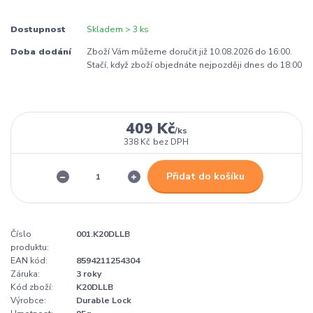
Dostupnost
Skladem > 3 ks
Doba dodání
Zboží Vám můžeme doručit již 10.08.2026 do 16:00.
Stačí, když zboží objednáte nejpozději dnes do 18:00
409 Kč
/
ks
338 Kč
bez DPH
Přidat do košíku
Číslo
001.K20DLLB
produktu:
EAN kód:
8594211254304
Záruka:
3 roky
Kód zboží:
K20DLLB
Výrobce:
Durable Lock