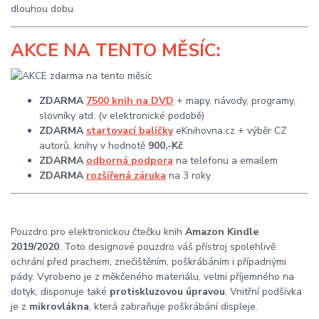
dlouhou dobu.
AKCE
NA TENTO MĚSÍC:
ZDARMA
7500 knih na DVD
+ mapy, návody, programy,
slovníky atd. (v elektronické podobě)
ZDARMA
startovací balíčky
eKnihovna.cz + výběr CZ
autorů, knihy v hodnotě
900,-Kč
ZDARMA
odborná podpora
na telefonu a emailem
ZDARMA
rozšířená záruka
na 3 roky
Pouzdro pro elektronickou čtečku knih
Amazon Kindle
2019/2020
. Toto designové pouzdro váš přístroj spolehlivě
ochrání před prachem, znečištěním, poškrábáním i případnými
pády. Vyrobeno je z měkčeného materiálu, velmi příjemného na
dotyk, disponuje také
protiskluzovou úpravou
. Vnitřní podšívka
je z
mikrovlákna
, která zabraňuje poškrábání displeje.