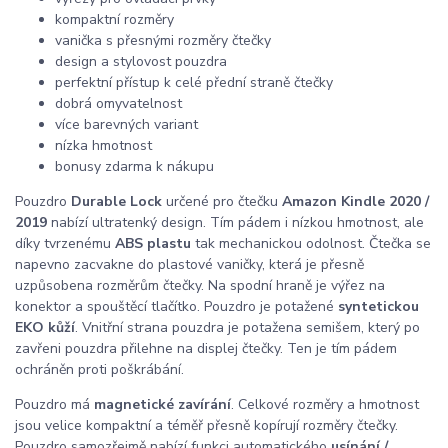
kompaktní rozměry
vanička s přesnými rozměry čtečky
design a stylovost pouzdra
perfektní přístup k celé přední straně čtečky
dobrá omyvatelnost
více barevných variant
nízka hmotnost
bonusy zdarma k nákupu
Pouzdro
Durable Lock
určené pro čtečku
Amazon Kindle 2020 /
2019
nabízí ultratenký design. Tím pádem i nízkou hmotnost, ale
díky tvrzenému
ABS plastu
tak mechanickou odolnost. Čtečka se
napevno zacvakne do plastové vaničky, která je přesně
uzpůsobena rozměrům čtečky. Na spodní hraně je výřez na
konektor a spouštěcí tlačítko. Pouzdro je potažené
syntetickou
EKO kůží
. Vnitřní strana pouzdra je potažena semišem, který po
zavřeni pouzdra přilehne na displej čtečky. Ten je tím pádem
ochráněn proti poškrábání.
Pouzdro má
magnetické zavírání
. Celkové rozměry a hmotnost
jsou velice kompaktní a téměř přesně kopírují rozměry čtečky.
Pouzdro samozřejmě nabízí funkci automatického
usínání /