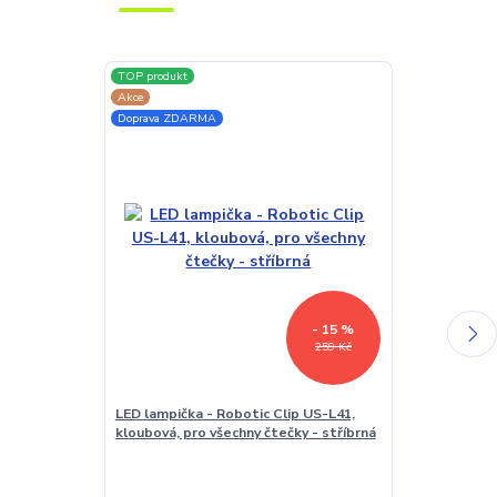
TOP produkt
TOP produkt
Akce
Doprava ZDAR
Doprava ZDARMA
- 15 %
259 Kč
LED lampička - Robotic Clip US-L41,
Stojánek na č
kloubová, pro všechny čtečky - stříbrná
BL01 - poloho
čtečku / table
polstrováním