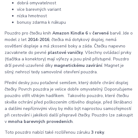
dobrá omyvatelnost
více barevných variant
nízka hmotnost
bonusy zdarma k nákupu
Pouzdro pro čtečku knih
Amazon Kindle 6
v
červené
barvě. Jde o
model z let
2014-2016
, čtečka má dotykový displej, nemá
osvětlení displeje a má zkosené boky a záda. Čtečku napevno
zacvaknete do pevné
plastové vaničky
. Všechny ovládací prvky
(tlačítka a konektory) mají výřezy a jsou plně přístupné. Pouzdro
drží pevně uzavřené díky
magnetickému zavírání
. Magnet je
silný, nehrozí tedy samovolné otevření pouzdra.
Přední desky jsou potažené semišem, který dobře chrání displej
čtečky. Povrch pouzdra je velice dobře omyvatelný. Doporučujeme
pouzdro otřít vlhkým hadříkem. Takovéto pouzdro, které čtečku
skvěle ochrání před poškozením citlivého displeje, před škrábanci
a dalšími nepříznivými vlivy by mělo být naprostou samozřejmostí
při cestování i jakékoli další přepravě čtečky. Pouzdro lze zakoupit
v
mnoha barevných provedeních
.
Toto pouzdro nabízí také rozšířenou záruku
3 roky
.