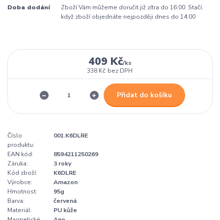
Doba dodání
Zboží Vám můžeme doručit již zítra do 16:00. Stačí,
když zboží objednáte nejpozději dnes do 14:00
409 Kč
/
ks
338 Kč
bez DPH
Přidat do košíku
Číslo
001.K6DLRE
produktu:
EAN kód:
8594211250269
Záruka:
3 roky
Kód zboží:
K6DLRE
Výrobce:
Amazon
Hmotnost:
95g
Barva:
červená
Materiál:
PU kůže
Magnetické
Ano