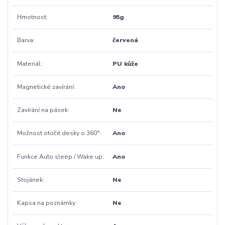
Hmotnost
95g
Barva
červená
Materiál
PU kůže
Magnetické zavírání
Ano
Zavírání na pásek
Ne
Možnost otočit desky o 360°
Ano
Funkce Auto sleep / Wake up
Ano
Stojánek
Ne
Kapsa na poznámky
Ne