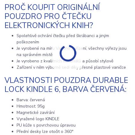
PROČ KOUPIT ORIGINÁLNÍ
POUZDRO PRO ČTEČKU
ELEKTRONICKÝCH KNIH?
Spolehlivě ochrání čtečku před škrábanci a jiným
poškozením
Je vyrobené na míru Vašeho zařízení, všechny výřezy jsou
na správném místě
Je vyrobeno z kvalitních materiálů a působí stylově
Zařízení v něm výborně sedí díky přesné plastové vaničce
VLASTNOSTI POUZDRA DURABLE
LOCK KINDLE 6, BARVA ČERVENÁ:
Barva: červená
Hmotnost: 95g
Magnetické zavírání
Vyražené logo KINDLE
PU kůže s povrchovou úpravou
Přední desky lze otočit o 360°