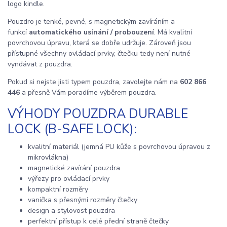
logo kindle.
Pouzdro je tenké, pevné, s magnetickým zavíráním a
funkcí
automatického usínání / probouzení
. Má kvalitní
povrchovou úpravu, která se dobře udržuje. Zároveň jsou
přístupné všechny ovládací prvky, čtečku tedy není nutné
vyndávat z pouzdra.
Pokud si nejste jisti typem pouzdra, zavolejte nám na
602 866
446
a přesně Vám poradíme výběrem pouzdra.
VÝHODY POUZDRA DURABLE
LOCK (B-SAFE LOCK):
kvalitní materiál (jemná PU kůže s povrchovou úpravou z
mikrovlákna)
magnetické zavírání pouzdra
výřezy pro ovládací prvky
kompaktní rozměry
vanička s přesnými rozměry čtečky
design a stylovost pouzdra
perfektní přístup k celé přední straně čtečky