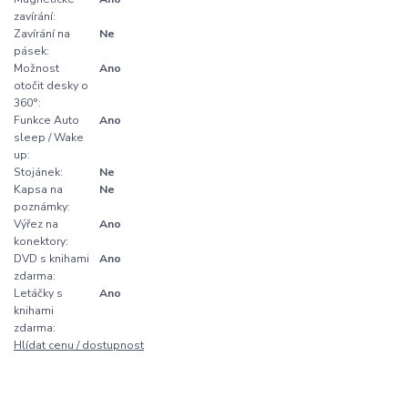
zavírání:
Zavírání na
Ne
pásek:
Možnost
Ano
otočit desky o
360°:
Funkce Auto
Ano
sleep / Wake
up:
Stojánek:
Ne
Kapsa na
Ne
poznámky:
Výřez na
Ano
konektory:
DVD s knihami
Ano
zdarma:
Letáčky s
Ano
knihami
zdarma:
Hlídat cenu / dostupnost