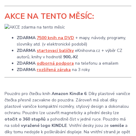
AKCE
NA TENTO MĚSÍC:
ZDARMA
7500 knih na DVD
+ mapy, návody, programy,
slovníky atd. (v elektronické podobě)
ZDARMA
startovací balíčky
eKnihovna.cz + výběr CZ
autorů, knihy v hodnotě
900,-Kč
ZDARMA
odborná podpora
na telefonu a emailem
ZDARMA
rozšířená záruka
na 3 roky
Pouzdro pro čtečku knih
Amazon Kindle 6
. Díky plastové vaničce
čtečka přesně zacvakne do pouzdra. Zároveň má obal díky
plastové vaničce kompaktní rozměry, stylový design a dokonalou
ochranu. Pouzdro lze uzavřít magneticky a přední desky lze
otočit o 360 stupňů
a pohodlně číst v jedné ruce. Pouzdro má
na sobě
vyražené logo KINDLE
. Vnitřní desky jsou ze
semiše
a
díky tomu nedojde k poškrábání displeje. Na vnitřní straně je opět