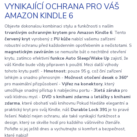
VYNIKAJÍCÍ OCHRANA PRO VÁŠ
AMAZON KINDLE 6
Objevte dokonalou kombinaci stylu a funkčnosti s naším
trvanlivým ochranným krytem pro Amazon Kindle 6
. Tento
červený kryt
vyrobený z
PU kůže
nabízí vašemu zařízení
robustní ochranu před každodenním opotřebením a nečistotami. S
magnetickým zavíráním
se nemusíte bát o nechtěné otevření
krytu, zatímco efektivní
funkce Auto Sleep/Wake Up
zajistí, že
váš Kindle bude vždy připraven k použití. Mezi další výhody
tohoto krytu patří: -
Hmotnost:
pouze 95 g, což činí zařízení
lehkým a snadno přenosným -
Možnost otočení desek o 360°
pro maximální přizpůsobení -
Výřez na konektory
, který
umožňuje snadný přístup k nabíjecímu portu -
3letá záruka
pro
vaši klidnou mysl -
DVD s knihami zdarma
a
letáčky s knihami
zdarma
, které obohatí vaši knihovnu Pokud hledáte elegantní a
praktický kryt pro svůj Kindle, náš
Durable Lock 391
je to pravé
řešení. Nabízí nejen ochranu, ale také vynikající funkčnost a
design, který se skvěle hodí pro každého vášnivého čtenáře.
Pořiďte si jej ještě dnes a vychutnejte si komfort a bezpečnost,
které nabizí!