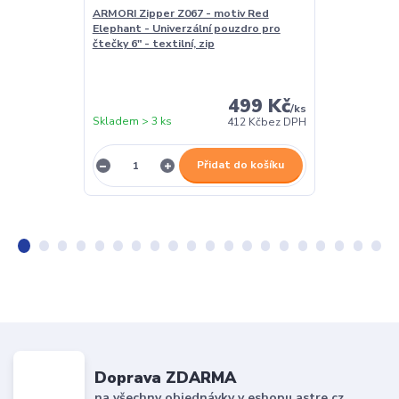
ARMORI Zipper Z067 - motiv Red
Stojánek na č
Elephant - Univerzální pouzdro pro
BL01 - poloho
čtečky 6" - textilní, zip
čtečku / table
polstrováním
499 Kč
/
ks
Skladem > 3 ks
Skladem > 3 k
412 Kč
bez DPH
Přidat do košíku
Doprava ZDARMA
na všechny objednávky v eshopu astre.cz