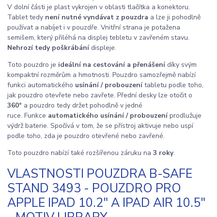
V dolní části je plast vykrojen v oblasti tlačítka a konektoru.
Tablet tedy
není nutné vyndávat z pouzdra
a lze ji pohodlně
používat a nabíjet i v pouzdře. Vnitřní strana je potažena
semišem, který přiléhá na displej tebletu v zavřeném stavu.
Nehrozí tedy poškrábání
displeje.
Toto pouzdro je
ideální na cestování a přenášení
díky svým
kompaktní rozměrům a hmotnosti. Pouzdro samozřejmě nabízí
funkci automatického
usínání / probouzení
tabletu podle toho,
jak pouzdro otevřete nebo zavřete. Přední desky lze otočit o
360°
a pouzdro tedy držet pohodlně v jedné
ruce. Funkce
automatického usínání / probouzení
prodlužuje
výdrž baterie. Spočívá v tom, že se přístroj aktivuje nebo uspí
podle toho, zda je pouzdro otevřené nebo zavřené.
Toto pouzdro nabízí také rozšířenou záruku na
3 roky
.
VLASTNOSTI POUZDRA B-SAFE
STAND 3493 - POUZDRO PRO
APPLE IPAD 10.2" A IPAD AIR 10.5"