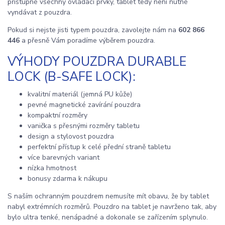
přístupné všechny ovládací prvky, tablet tedy není nutné
vyndávat z pouzdra.
Pokud si nejste jisti typem pouzdra, zavolejte nám na
602 866
446
a přesně Vám poradíme výběrem pouzdra.
VÝHODY POUZDRA DURABLE
LOCK (B-SAFE LOCK):
kvalitní materiál (jemná PU kůže)
pevné magnetické zavírání pouzdra
kompaktní rozměry
vanička s přesnými rozměry tabletu
design a stylovost pouzdra
perfektní přístup k celé přední straně tabletu
více barevných variant
nízka hmotnost
bonusy zdarma k nákupu
S naším ochranným pouzdrem nemusíte mít obavu, že by tablet
nabyl extrémních rozměrů. Pouzdro na tablet je navrženo tak, aby
bylo ultra tenké, nenápadné a dokonale se zařízením splynulo.