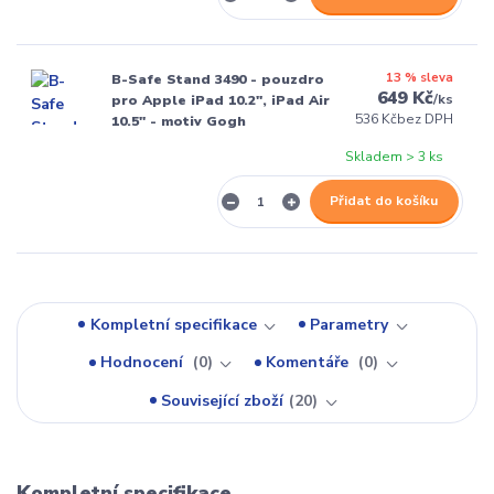
13 % sleva
B-Safe Stand 3490 - pouzdro
649 Kč
/
ks
pro Apple iPad 10.2", iPad Air
536 Kč
bez DPH
10.5" - motiv Gogh
Skladem > 3 ks
Přidat do košíku
Kompletní specifikace
Parametry
Hodnocení
0
Komentáře
0
Související zboží
20
Kompletní specifikace