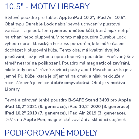
10.5" - MOTIV LIBRARY
Stylové pouzdro pro tablet
Apple iPad 10.2", iPad Air 10.5"
.
Obal typu
Durable Lock
nabízí pevné uchycení v plastové
vaničce. Ta je potažena
jemnou umělou kůží
, která nijak netrpí
na trhání nebo olupování. V tomto mají pouzdra Durable Lock
výhodu oproti klasickým Fortress pouzdrům, kde může časem
docházet k olupování kůže. Tento obal má kvalitní
dvojité
prošívání
, což je výhoda oproti lepeným pouzdrům. Prošívaný šev
téměř
netrpí na poškození
. Pouzdro má
magnetické zavírání
,
nikde tedy neruší různé zavírací pásky apod. Povrch pouzdra je z
jemné
PU kůže
, která je příjemná na omak a nijak neklouže v
ruce. Zároveň je velice
dobře omyvatelná
. Obal je v
motivu
Library
.
Pevné a zároveň lehké pouzdro
B-SAFE Stand 3493
pro
Apple
iPad 10,2" 2021 (9. generace), iPad 10,2" 2020 (8. generace),
iPad 10,2" 2019 (7. generace), iPad Air 2019 (3. generace)
.
Držák na
Apple Pen,
magnetické zavírání a skládací stojánek.
PODPOROVANÉ MODELY