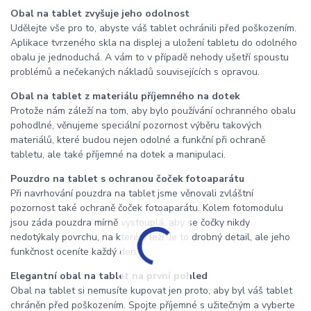
Obal na tablet zvyšuje jeho odolnost
Udělejte vše pro to, abyste váš tablet ochránili před poškozením.
Aplikace tvrzeného skla na displej a uložení tabletu do odolného
obalu je jednoduchá. A vám to v případě nehody ušetří spoustu
problémů a nečekaných nákladů souvisejících s opravou.
Obal na tablet z materiálu příjemného na dotek
Protože nám záleží na tom, aby bylo používání ochranného obalu
pohodlné, věnujeme speciální pozornost výběru takových
materiálů, které budou nejen odolné a funkční při ochraně
tabletu, ale také příjemné na dotek a manipulaci.
Pouzdro na tablet s ochranou čoček fotoaparátu
Při navrhování pouzdra na tablet jsme věnovali zvláštní
pozornost také ochraně čoček fotoaparátu. Kolem fotomodulu
jsou záda pouzdra mírně vystouplá, aby se čočky nikdy
nedotýkaly povrchu, na kterém leží. Je to drobný detail, ale jeho
funkčnost oceníte každý den.
Elegantní obal na tablet na první pohled
Obal na tablet si nemusíte kupovat jen proto, aby byl váš tablet
chráněn před poškozením. Spojte příjemné s užitečným a vyberte