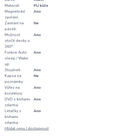
Materiál:
PU kůže
Magnetické
Ano
zavírání:
Zavírání na
Ne
pásek:
Možnost
Ano
otočit desky o
360°:
Funkce Auto
Ano
sleep / Wake
up:
Stojánek:
Ano
Kapsa na
Ne
poznámky:
Výřez na
Ano
konektory:
DVD s knihami
Ano
zdarma:
Letáčky s
Ano
knihami
zdarma:
Hlídat cenu / dostupnost