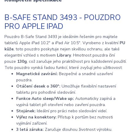
B-SAFE STAND 3493 - POUZDRO
PRO APPLE IPAD
Pouzdro B-Safe Stand 3493 je ideálním řešením pro majitele
tabletů Apple iPad 10.2" a iPad Air 10.5". Vyrobeno z kvalitní
PU
kůže
, toto pouzdro poskytuje nejen skvělou ochranu, ale také
elegantní vzhled s motivem
Library
. Hmotnost pouzdra činí
pouze
130g
, což zaručuje jeho praktičnost pro každodenní použití.
Toto pouzdro vyniká řadou funkcí, které zvyšují jeho užitkovost:
Magnetické zavírání:
Bezpečné a snadné uzavření
pouzdra.
Otáčení desek o 360°:
Umožňuje flexibilní nastavení
tabletu pro pohodlné sledování.
Funkce Auto sleep/Wake up:
Automaticky zapíná a
vypíná tablet při otevření nebo zavření pouzdra.
Stojánek:
Ideální pro práci nebo sledování videí.
Výřez na konektory:
Přístup k portům bez nutnosti
vyjímání zařízení.
3 letá záruka:
Zaručuje dlouhou životnost výrobku.