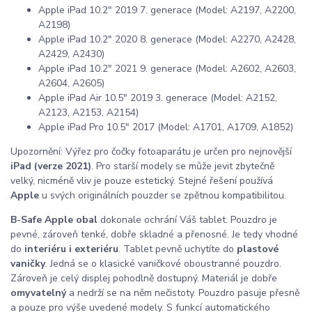
Apple iPad 10.2" 2019 7. generace (Model: A2197, A2200,
A2198)
Apple iPad 10.2" 2020 8. generace (Model: A2270, A2428,
A2429, A2430)
Apple iPad 10.2" 2021 9. generace (Model: A2602, A2603,
A2604, A2605)
Apple iPad Air 10.5" 2019 3. generace (Model: A2152,
A2123, A2153, A2154)
Apple iPad Pro 10.5" 2017 (Model: A1701, A1709, A1852)
Upozornění: Výřez pro čočky fotoaparátu je určen pro nejnovější
iPad (verze 2021)
. Pro starší modely se může jevit zbytečně
velký, nicméně vliv je pouze estetický. Stejné řešení používá
Apple
u svých originálních pouzder se zpětnou kompatibilitou.
B-Safe Apple obal
dokonale ochrání Váš tablet. Pouzdro je
pevné, zároveň tenké, dobře skladné a přenosné. Je tedy vhodné
do
interiéru i exteriéru
. Tablet pevně uchytíte do
plastové
vaničky
. Jedná se o klasické vaničkové oboustranné pouzdro.
Zároveň je celý displej pohodlně dostupný. Materiál je dobře
omyvatelný
a nedrží se na něm nečistoty. Pouzdro pasuje přesně
a pouze pro výše uvedené modely. S funkcí automatického