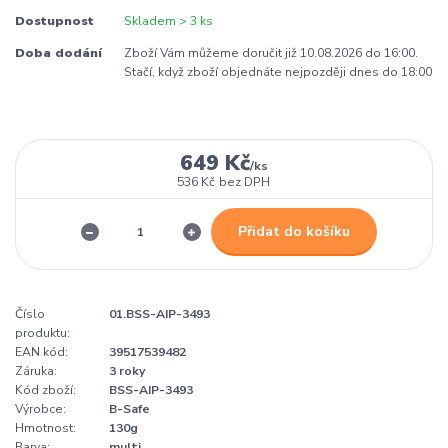
Dostupnost
Skladem > 3 ks
Doba dodání
Zboží Vám můžeme doručit již 10.08.2026 do 16:00.
Stačí, když zboží objednáte nejpozději dnes do 18:00
649 Kč
/
ks
536 Kč
bez DPH
Přidat do košíku
Číslo
01.BSS-AIP-3493
produktu:
EAN kód:
39517539482
Záruka:
3 roky
Kód zboží:
BSS-AIP-3493
Výrobce:
B-Safe
Hmotnost:
130g
Barva:
multi