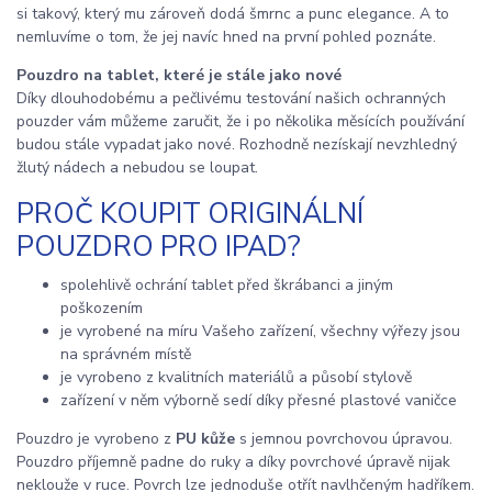
si takový, který mu zároveň dodá šmrnc a punc elegance. A to
nemluvíme o tom, že jej navíc hned na první pohled poznáte.
Pouzdro na tablet, které je stále jako nové
Díky dlouhodobému a pečlivému testování našich ochranných
pouzder vám můžeme zaručit, že i po několika měsících používání
budou stále vypadat jako nové. Rozhodně nezískají nevzhledný
žlutý nádech a nebudou se loupat.
PROČ KOUPIT ORIGINÁLNÍ
POUZDRO PRO IPAD?
spolehlivě ochrání tablet před škrábanci a jiným
poškozením
je vyrobené na míru Vašeho zařízení, všechny výřezy jsou
na správném místě
je vyrobeno z kvalitních materiálů a působí stylově
zařízení v něm výborně sedí díky přesné plastové vaničce
Pouzdro je vyrobeno z
PU kůže
s jemnou povrchovou úpravou.
Pouzdro příjemně padne do ruky a díky povrchové úpravě nijak
neklouže v ruce. Povrch lze jednoduše otřít navlhčeným hadříkem.