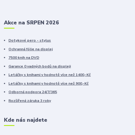
Akce na SRPEN 2026
Dotykové pero - stylus
Ochranná fólie na displej
7500 knih na DVD
Garance 0 vadných bodů na displeji
Letáčky s knihami v hodnotě více než 1400,-Kč
Letáčky s knihami v hodnotě více než 900,-Kč
Odborná podpora 24/7/365
Rozšířená záruka 3 roky
Kde nás najdete