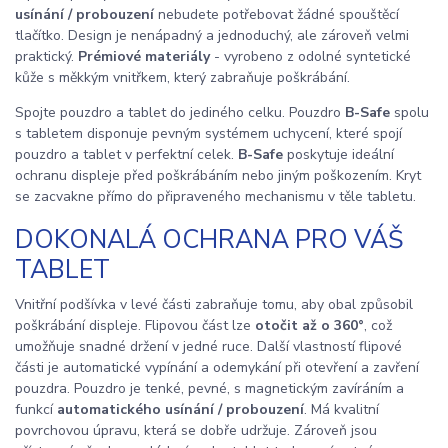
usínání / probouzení
nebudete potřebovat žádné spouštěcí
tlačítko. Design je nenápadný a jednoduchý, ale zároveň velmi
praktický.
Prémiové materiály
- vyrobeno z odolné syntetické
kůže s měkkým vnitřkem, který zabraňuje poškrábání.
Spojte pouzdro a tablet do jediného celku. Pouzdro
B-Safe
spolu
s tabletem
disponuje pevným systémem uchycení, které spojí
pouzdro a tablet v perfektní celek.
B-Safe
poskytuje ideální
ochranu displeje před poškrábáním nebo jiným poškozením. Kryt
se zacvakne přímo do připraveného mechanismu v těle tabletu.
DOKONALÁ OCHRANA PRO VÁŠ
TABLET
Vnitřní podšívka v levé části zabraňuje tomu, aby obal způsobil
poškrábání displeje. Flipovou část lze
otočit až o 360°
, což
umožňuje snadné držení v jedné ruce. Další vlastností flipové
části je automatické vypínání a odemykání při otevření a zavření
pouzdra. Pouzdro je tenké, pevné, s magnetickým zavíráním a
funkcí
automatického usínání / probouzení
. Má kvalitní
povrchovou úpravu, která se dobře udržuje. Zároveň jsou