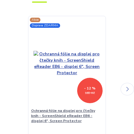
Akce
Akce
Doprava ZDARMA
Doprava ZDAR
- 12 %
169 Kč
Ochranná fólie na displej pro čtečky
Vodotěsné po
knih - ScreenShield eReader EB6 -
čtečku/table
displej 6", Screen Protector
CWat01 - uni
pouzdro - prů
čtečky 5-7"