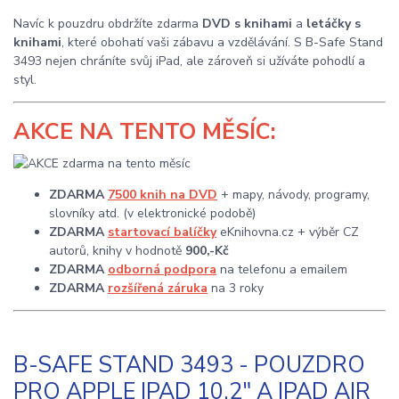
Navíc k pouzdru obdržíte zdarma
DVD s knihami
a
letáčky s
knihami
, které obohatí vaši zábavu a vzdělávání. S B-Safe Stand
3493 nejen chráníte svůj iPad, ale zároveň si užíváte pohodlí a
styl.
AKCE
NA TENTO MĚSÍC:
ZDARMA
7500 knih na DVD
+ mapy, návody, programy,
slovníky atd. (v elektronické podobě)
ZDARMA
startovací balíčky
eKnihovna.cz + výběr CZ
autorů, knihy v hodnotě
900,-Kč
ZDARMA
odborná podpora
na telefonu a emailem
ZDARMA
rozšířená záruka
na 3 roky
B-SAFE STAND 3493 - POUZDRO
PRO APPLE IPAD 10.2" A IPAD AIR