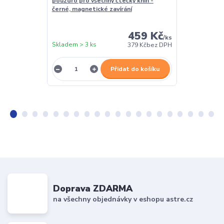
pouzdro pro všechny čtečky knih -
- univerzální
černé, magnetické zavírání
stojánkem - 
459 Kč
/
ks
Skladem > 3 ks
Skladem > 3 k
379 Kč
bez DPH
Přidat do košíku
Doprava ZDARMA
na všechny objednávky v eshopu astre.cz