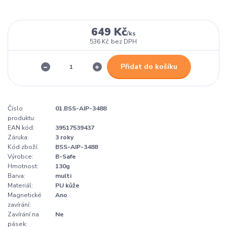
649 Kč
/
ks
536 Kč
bez DPH
Přidat do košíku
Číslo
01.BSS-AIP-3488
produktu:
EAN kód:
39517539437
Záruka:
3 roky
Kód zboží:
BSS-AIP-3488
Výrobce:
B-Safe
Hmotnost:
130g
Barva:
multi
Materiál:
PU kůže
Magnetické
Ano
zavírání:
Zavírání na
Ne
pásek: