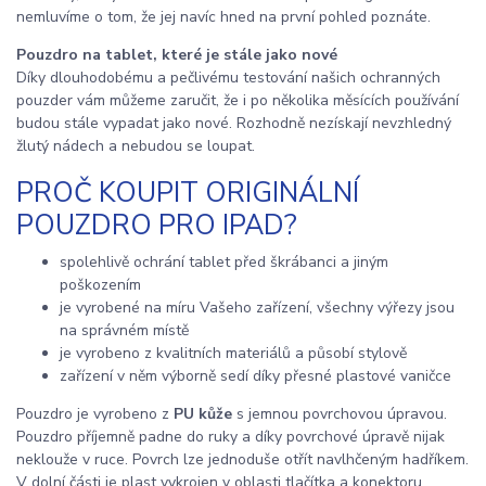
nemluvíme o tom, že jej navíc hned na první pohled poznáte.
Pouzdro na tablet, které je stále jako nové
Díky dlouhodobému a pečlivému testování našich ochranných
pouzder vám můžeme zaručit, že i po několika měsících používání
budou stále vypadat jako nové. Rozhodně nezískají nevzhledný
žlutý nádech a nebudou se loupat.
PROČ KOUPIT ORIGINÁLNÍ
POUZDRO PRO IPAD?
spolehlivě ochrání tablet před škrábanci a jiným
poškozením
je vyrobené na míru Vašeho zařízení, všechny výřezy jsou
na správném místě
je vyrobeno z kvalitních materiálů a působí stylově
zařízení v něm výborně sedí díky přesné plastové vaničce
Pouzdro je vyrobeno z
PU kůže
s jemnou povrchovou úpravou.
Pouzdro příjemně padne do ruky a díky povrchové úpravě nijak
neklouže v ruce. Povrch lze jednoduše otřít navlhčeným hadříkem.
V dolní části je plast vykrojen v oblasti tlačítka a konektoru.