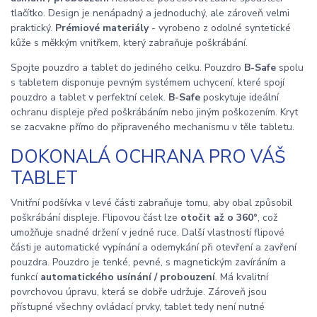
tlačítko. Design je nenápadný a jednoduchý, ale zároveň velmi
praktický.
Prémiové materiály
- vyrobeno z odolné syntetické
kůže s měkkým vnitřkem, který zabraňuje poškrábání.
Spojte pouzdro a tablet do jediného celku. Pouzdro
B-Safe
spolu
s tabletem
disponuje pevným systémem uchycení, které spojí
pouzdro a tablet v perfektní celek.
B-Safe
poskytuje ideální
ochranu displeje před poškrábáním nebo jiným poškozením. Kryt
se zacvakne přímo do připraveného mechanismu v těle tabletu.
DOKONALÁ OCHRANA PRO VÁŠ
TABLET
Vnitřní podšívka v levé části zabraňuje tomu, aby obal způsobil
poškrábání displeje. Flipovou část lze
otočit až o 360°
, což
umožňuje snadné držení v jedné ruce. Další vlastností flipové
části je automatické vypínání a odemykání při otevření a zavření
pouzdra. Pouzdro je tenké, pevné, s magnetickým zavíráním a
funkcí
automatického usínání / probouzení
. Má kvalitní
povrchovou úpravu, která se dobře udržuje. Zároveň jsou
přístupné všechny ovládací prvky, tablet tedy není nutné