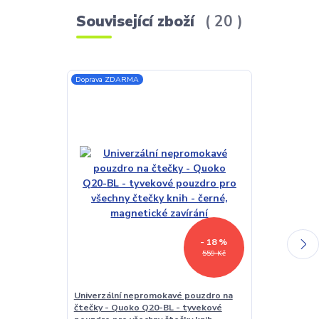
Související zboží
20
Doprava ZDARMA
Akce
Doprava ZDAR
- 18 %
559 Kč
Univerzální nepromokavé pouzdro na
Univerzální p
čtečky - Quoko Q20-BL - tyvekové
tablety, veli