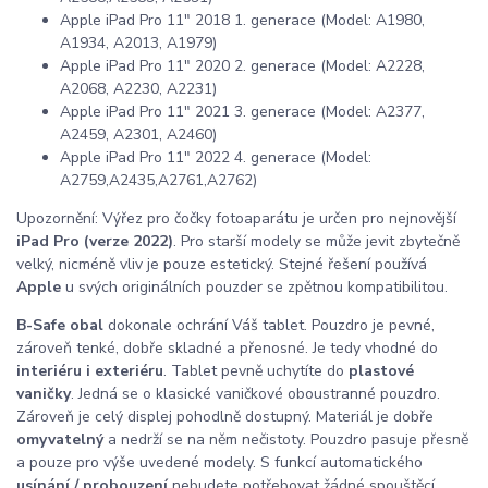
Apple iPad Pro 11" 2018 1. generace (Model: A1980,
A1934, A2013, A1979)
Apple iPad Pro 11" 2020 2. generace (Model: A2228,
A2068, A2230, A2231)
Apple iPad Pro 11" 2021 3. generace (Model: A2377,
A2459, A2301, A2460)
Apple iPad Pro 11" 2022 4. generace (Model:
A2759,A2435,A2761,A2762)
Upozornění: Výřez pro čočky fotoaparátu je určen pro nejnovější
iPad Pro (verze 2022)
. Pro starší modely se může jevit zbytečně
velký, nicméně vliv je pouze estetický. Stejné řešení používá
Apple
u svých originálních pouzder se zpětnou kompatibilitou.
B-Safe obal
dokonale ochrání Váš tablet. Pouzdro je pevné,
zároveň tenké, dobře skladné a přenosné. Je tedy vhodné do
interiéru i exteriéru
. Tablet pevně uchytíte do
plastové
vaničky
. Jedná se o klasické vaničkové oboustranné pouzdro.
Zároveň je celý displej pohodlně dostupný. Materiál je dobře
omyvatelný
a nedrží se na něm nečistoty. Pouzdro pasuje přesně
a pouze pro výše uvedené modely. S funkcí automatického
usínání / probouzení
nebudete potřebovat žádné spouštěcí