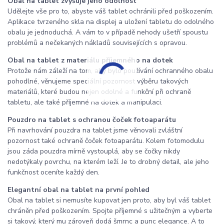
Obal na tablet zvyšuje jeho odolnost
Udělejte vše pro to, abyste váš tablet ochránili před poškozením.
Aplikace tvrzeného skla na displej a uložení tabletu do odolného
obalu je jednoduchá. A vám to v případě nehody ušetří spoustu
problémů a nečekaných nákladů souvisejících s opravou.
Obal na tablet z materiálu příjemného na dotek
Protože nám záleží na tom, aby bylo používání ochranného obalu
pohodlné, věnujeme speciální pozornost výběru takových
materiálů, které budou nejen odolné a funkční při ochraně
tabletu, ale také příjemné na dotek a manipulaci.
Pouzdro na tablet s ochranou čoček fotoaparátu
Při navrhování pouzdra na tablet jsme věnovali zvláštní
pozornost také ochraně čoček fotoaparátu. Kolem fotomodulu
jsou záda pouzdra mírně vystouplá, aby se čočky nikdy
nedotýkaly povrchu, na kterém leží. Je to drobný detail, ale jeho
funkčnost oceníte každý den.
Elegantní obal na tablet na první pohled
Obal na tablet si nemusíte kupovat jen proto, aby byl váš tablet
chráněn před poškozením. Spojte příjemné s užitečným a vyberte
si takový, který mu zároveň dodá šmrnc a punc elegance. A to