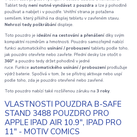
Tablet tedy
není nutné vyndávat z pouzdra
a lze ji pohodlně
používat a nabíjet i v pouzdře. Vnitřní strana je potažena
semišem, který přiléhá na displej tebletu v zavřeném stavu.
Nehrozí tedy poškrábání
displeje.
Toto pouzdro je
ideální na cestování a přenášení
díky svým
kompaktní rozměrům a hmotnosti. Pouzdro samozřejmě nabízí
funkci automatického
usínání / probouzení
tabletu podle toho,
jak pouzdro otevřete nebo zavřete. Přední desky lze otočit o
360°
a pouzdro tedy držet pohodlně v jedné
ruce. Funkce
automatického usínání / probouzení
prodlužuje
výdrž baterie. Spočívá v tom, že se přístroj aktivuje nebo uspí
podle toho, zda je pouzdro otevřené nebo zavřené.
Toto pouzdro nabízí také rozšířenou záruku na
3 roky
.
VLASTNOSTI POUZDRA B-SAFE
STAND 3488 POUZDRO PRO
APPLE IPAD AIR 10.9", IPAD PRO
11" - MOTIV COMICS