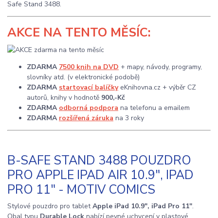
Safe Stand 3488.
AKCE
NA TENTO MĚSÍC:
ZDARMA
7500 knih na DVD
+ mapy, návody, programy,
slovníky atd. (v elektronické podobě)
ZDARMA
startovací balíčky
eKnihovna.cz + výběr CZ
autorů, knihy v hodnotě
900,-Kč
ZDARMA
odborná podpora
na telefonu a emailem
ZDARMA
rozšířená záruka
na 3 roky
B-SAFE STAND 3488 POUZDRO
PRO APPLE IPAD AIR 10.9", IPAD
PRO 11" - MOTIV COMICS
Stylové pouzdro pro tablet
Apple iPad 10.9", iPad Pro 11"
.
Obal typu
Durable Lock
nabízí pevné uchycení v plastové