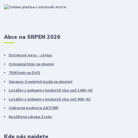
Akce na SRPEN 2026
Dotykové pero - stylus
Ochranná fólie na displej
7500 knih na DVD
Garance 0 vadných bodů na displeji
Letáčky s knihami v hodnotě více než 1400,-Kč
Letáčky s knihami v hodnotě více než 900,-Kč
Odborná podpora 24/7/365
Rozšířená záruka 3 roky
Kde nás najdete