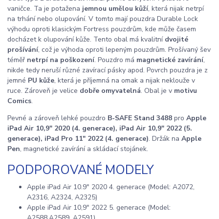
vaničce. Ta je potažena
jemnou umělou kůží
, která nijak netrpí
na trhání nebo olupování. V tomto mají pouzdra Durable Lock
výhodu oproti klasickým Fortress pouzdrům, kde může časem
docházet k olupování kůže. Tento obal má kvalitní
dvojité
prošívání
, což je výhoda oproti lepeným pouzdrům. Prošívaný šev
téměř
netrpí na poškození
. Pouzdro má
magnetické zavírání
,
nikde tedy neruší různé zavírací pásky apod. Povrch pouzdra je z
jemné
PU kůže
, která je příjemná na omak a nijak neklouže v
ruce. Zároveň je velice
dobře omyvatelná
. Obal je v
motivu
Comics
.
Pevné a zároveň lehké pouzdro
B-SAFE Stand 3488
pro
Apple
iPad Air 10,9" 2020 (4. generace), iPad Air 10,9" 2022 (5.
generace), iPad Pro 11" 2022 (4. generace)
. Držák na
Apple
Pen
, magnetické zavírání a skládací stojánek.
PODPOROVANÉ MODELY
Apple iPad Air 10.9" 2020 4. generace (Model: A2072,
A2316, A2324, A2325)
Apple iPad Air 10,9" 2022 5. generace (Model:
A2588,A2589, A2591)