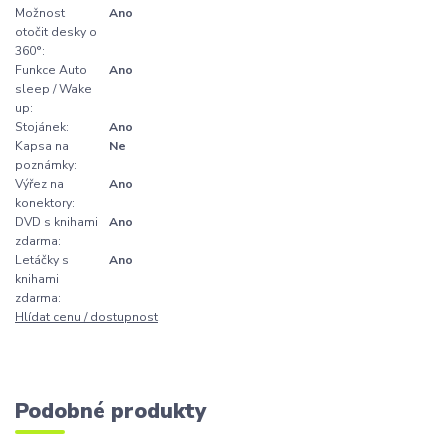
Možnost
Ano
otočit desky o
360°:
Funkce Auto
Ano
sleep / Wake
up:
Stojánek:
Ano
Kapsa na
Ne
poznámky:
Výřez na
Ano
konektory:
DVD s knihami
Ano
zdarma:
Letáčky s
Ano
knihami
zdarma:
Hlídat cenu / dostupnost
Podobné produkty