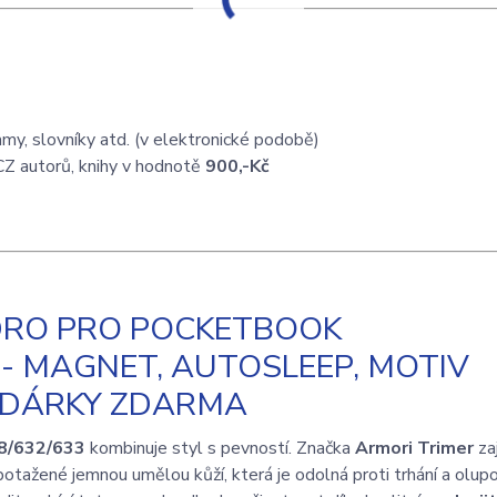
my, slovníky atd. (v elektronické podobě)
CZ autorů, knihy v hodnotě
900,-Kč
DRO PRO POCKETBOOK
3 - MAGNET, AUTOSLEEP, MOTIV
+ DÁRKY ZDARMA
8/632/633
kombinuje styl s pevností. Značka
Armori Trimer
zaj
otažené jemnou umělou kůží, která je odolná proti trhání a olupo