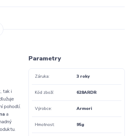
Parametry
Záruka
3 roky
 tak i
Kód zboží
628ARDR
dlužuje
í pohodlí.
Výrobce
Armori
ma
a
snadný
Hmotnost
95g
roduktu.