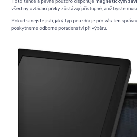
Toto tenké a pevné pouzdro disponuje
magnetickým zaví
všechny ovládací prvky zůstávají přístupné, aniž byste mus
Pokud si nejste jisti, jaký typ pouzdra je pro vás ten správ
poskytneme odborné poradenství při výběru.