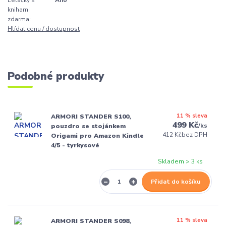
knihami
zdarma:
Hlídat cenu / dostupnost
Podobné produkty
11 % sleva
ARMORI STANDER S100,
499 Kč
/
ks
pouzdro se stojánkem
412 Kč
bez DPH
Origami pro Amazon Kindle
4/5 - tyrkysové
Skladem > 3 ks
Přidat do košíku
11 % sleva
ARMORI STANDER S098,