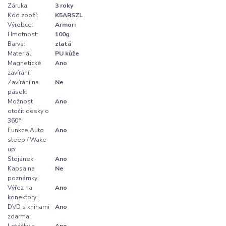
Záruka:
3 roky
Kód zboží:
K5ARSZL
Výrobce:
Armori
Hmotnost:
100g
Barva:
zlatá
Materiál:
PU kůže
Magnetické
Ano
zavírání:
Zavírání na
Ne
pásek:
Možnost
Ano
otočit desky o
360°:
Funkce Auto
Ano
sleep / Wake
up:
Stojánek:
Ano
Kapsa na
Ne
poznámky:
Výřez na
Ano
konektory:
DVD s knihami
Ano
zdarma:
Letáčky s
Ano