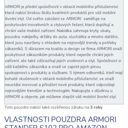
ARMORI je přední společností v oblasti mobilního příslušenství,
která nabízí širokou škálu kvalitních produktů pro váš mobilní
životní styl. Od svého založení se ARMORI zaměřuje na
poskytování inovativních a stylových řešení, která doplňují a
chrání vaše mobilní zařízení. Nabídka zahrnuje kryty, obaly,
pouzdra, nabíječky, držáky do auta, sluchátka a mnoho dalšího,
které jsou navrženy s ohledem na nejnovější trendy a potřeby
zákazníků. S důrazem na kvalitu a design se firma ARMORI snaží
poskytnout zákazníkům produkty, které nejenže chrání jejich
zařízení, ale také zdůrazňují jejich osobnost a styl. Společnost si
váží každého zákazníka a snaží se zajistit jejich plnou
spokojenost s produkty a službami. S týmem odborníků, kteří mají
bohaté zkušenosti v oblasti mobilního příslušenství, se snaží
neustále inovovat a přinášet nové produkty, které odpovídají
nejnovějším trendům a technologiím. Nakupujte s důvěrou u
ARMORI a objevte, jak můžeme zlepšit váš mobilní životní styl.
Toto pouzdro nabízí také rozšířenou záruku na
3 roky
.
VLASTNOSTI POUZDRA ARMORI