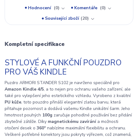
Hodnocení
0
Komentáře
0
Související zboží
20
Kompletní specifikace
STYLOVÉ A FUNKČNÍ POUZDRO
PRO VÁŠ KINDLE
Pu
zdro ARMORI STANDER S102 je navrženo speciálně pro
Amazon Kindle 4/5
, a to nejen pro ochranu vašeho zařízení, ale
také pro vylepšení jeho estetického vzhledu. Vyrobeno z kvalitní
PU kůže
, toto pouzdro přináší elegantní zlatou barvu, která
přitahuje pozornost a dodává vašemu Kindle unikátní šarm. Jeho
hmotnost pouhých
100g
zaručuje pohodlné používání bez přidání
zbytečné zátěže. Díky
magnetickému zavírání
a možnosti
otočení desek o
360°
nabízíme maximální flexibilitu a ochranu.
Veškeré potřebné konektory jsou pokryty výřezem, což znamená,