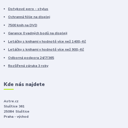
Dotykové pero - stylus
Ochranná fólie na displej
7500 knih na DVD
Garance 0 vadných bodů na displeji
Letáčky s knihami v hodnotě více než 1400,-Kč
Letáčky s knihami v hodnotě více než 900,-Kč
Odborná podpora 24/7/365
Rozšířená záruka 3 roky
Kde nás najdete
Astre.cz
Sluštice 361
25084 Sluštice
Praha - východ