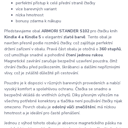
perfektní přístup k celé přední straně čtečky
více barevných variant
nízka hmotnost
bonusy zdarma k nákupu
Představujeme obal
ARMORI STANDER S102
pro čtečku knih
Kindle 4 a Kindle 5
v elegantní
zlaté barvě
. Tento obal je
navržen přesně podle rozměrů čtečky, což zajišťuje perfektní
držení zařízení v obalu. Pravá část obalu je otočná o
360 stupňů
,
což umožňuje snadné a pohodlné
čtení jednou rukou
.
Magnetické zavírání zaručuje bezpečné uzavření pouzdra, čímž
chrání čtečku před poškozením, škrábanci a dalšími nepříznivými
vlivy, což je zvláště důležité při cestování.
Pouzdro je k dispozici v různých barevných provedeních a nabízí
vysoký komfort a spolehlivou ochranu. Čtečka se snadno a
bezpečně vkládá do vnitřních úchytů. Díky přesným výřezům na
všechny potřebné konektory a tlačítka není používání čtečky nijak
omezeno. Povrch obalu je
odolný vůči znečištění
, má nízkou
hmotnost a je ideální pro časté přenášení.
Jednou z výhod tohoto obalu je absence magnetického pásku na