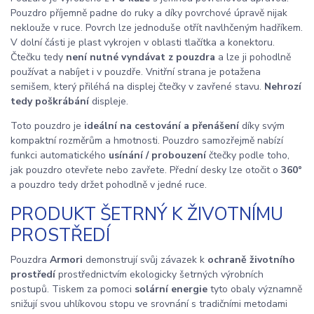
Pouzdro příjemně padne do ruky a díky povrchové úpravě nijak
neklouže v ruce. Povrch lze jednoduše otřít navlhčeným hadříkem.
V dolní části je plast vykrojen v oblasti tlačítka a konektoru.
Čtečku tedy
není nutné vyndávat z pouzdra
a lze ji pohodlně
používat a nabíjet i v pouzdře. Vnitřní strana je potažena
semišem, který přiléhá na displej čtečky v zavřené stavu.
Nehrozí
tedy poškrábání
displeje.
Toto pouzdro je
ideální na cestování a přenášení
díky svým
kompaktní rozměrům a hmotnosti. Pouzdro samozřejmě nabízí
funkci automatického
usínání / probouzení
čtečky podle toho,
jak pouzdro otevřete nebo zavřete. Přední desky lze otočit o
360°
a pouzdro tedy držet pohodlně v jedné ruce.
PRODUKT ŠETRNÝ K ŽIVOTNÍMU
PROSTŘEDÍ
Pouzdra
Armori
demonstrují svůj závazek k
ochraně životního
prostředí
prostřednictvím ekologicky šetrných výrobních
postupů. Tiskem za pomoci
solární energie
tyto obaly významně
snižují svou uhlíkovou stopu ve srovnání s tradičními metodami