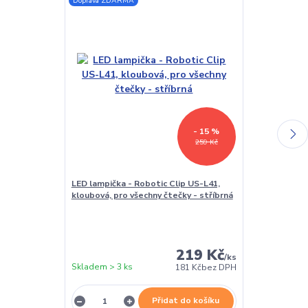
Doprava ZDARMA
- 15 %
259 Kč
LED lampička - Robotic Clip US-L41,
Stojánek na č
kloubová, pro všechny čtečky - stříbrná
BL01 - poloho
čtečku / table
polstrováním
219 Kč
/
ks
Skladem > 3 ks
Skladem > 3 k
181 Kč
bez DPH
Přidat do košíku