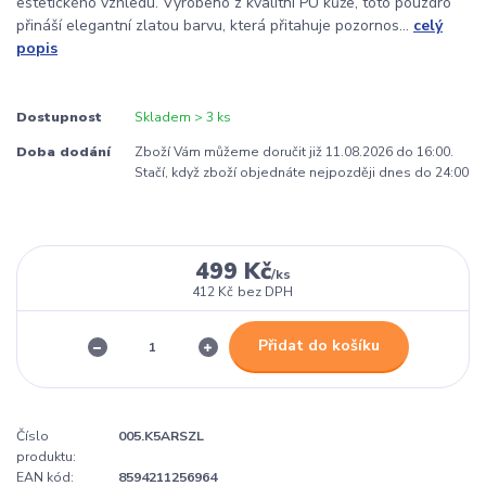
estetického vzhledu. Vyrobeno z kvalitní PU kůže, toto pouzdro
přináší elegantní zlatou barvu, která přitahuje pozornos...
celý
popis
Dostupnost
Skladem > 3 ks
Doba dodání
Zboží Vám můžeme doručit již 11.08.2026 do 16:00.
Stačí, když zboží objednáte nejpozději dnes do 24:00
499 Kč
/
ks
412 Kč
bez DPH
Přidat do košíku
Číslo
005.K5ARSZL
produktu:
EAN kód:
8594211256964