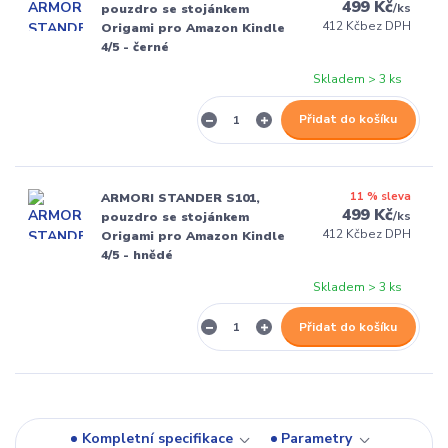
499 Kč
/
ks
pouzdro se stojánkem
412 Kč
bez DPH
Origami pro Amazon Kindle
4/5 - černé
Skladem > 3 ks
Přidat do košíku
11 % sleva
ARMORI STANDER S101,
499 Kč
/
ks
pouzdro se stojánkem
412 Kč
bez DPH
Origami pro Amazon Kindle
4/5 - hnědé
Skladem > 3 ks
Přidat do košíku
Kompletní specifikace
Parametry