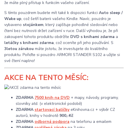
že máte plný přístup k funkcím vašeho zařízení.
S tímto pouzdrem budete mít také k dispozici funkci
Auto sleep /
Wake up
, což šetří baterii vašeho Kindle. Navíc, pouzdro je
vybaveno
stojánkem
, který zajišťuje pohodlné sledování nebo
čtení bez nutnosti držet zařízení v ruce. Další výhodou je, že při
zakoupení tohoto produktu obdržíte
DVD s knihami zdarma
a
letáčky s knihami zdarma
, což oceníte při jeho používání. S
3letou zárukou
máte jistotu, že investujete do kvalitního
produktu. Pořiďte si pouzdro ARMORI STANDER S102 a užijte si
své čtení naplno!
AKCE
NA TENTO MĚSÍC:
ZDARMA
7500 knih na DVD
+ mapy, návody, programy,
slovníky atd. (v elektronické podobě)
ZDARMA
startovací balíčky
eKnihovna.cz + výběr CZ
autorů, knihy v hodnotě
900,-Kč
ZDARMA
odborná podpora
na telefonu a emailem
ZDARMA
rozšířená záruka
na 3 roky