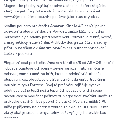
Origami
, který umožňuje nastavení do různých poloh.
Magnetické plochy zajišťují snadné a stabilní složení stojánku,
který
lze jedním prstem složit
a rozložit. Pokud stojánek
nevyužijete, můžete pouzdro používat jako
klasický obal
.
Kvalitní pouzdro pro čtečku
Amazon Kindle 4/5
nabízí pevné
uchycení a elegantní design. Povrch z umělé kůže je snadno
udržovatelný a odolný proti opotřebení. Pouzdro je tenké, pevné,
s
magnetickým zavíráním
. Praktický design zajišťuje
snadný
přístup ke všem ovládacím prvkům
bez nutnosti vyndávání
čtečky z pouzdra.
Elegantní obal pro čtečku
Amazon Kindle 4/5
od
ARMORI
nabízí
robustní plastové uchycení v pevné vaničce. Tato vanička je
pokryta
jemnou umělou kůží
, která je odolná vůči trhání a
olupování, což představuje výraznou výhodu oproti tradičním
pouzdrům typu Fortress. Dvojité prošívání zajišťuje vysokou
odolnost, což je lepší než u lepených pouzder, jejichž spoje
mohou časem podléhat poškození. Magnetické zavírání umožňuje
praktické uzavírání bez popruhů a pásků. Povrch z
měkké PU
kůže
je příjemný na dotek a zabraňuje sklouznutí z ruky. Tento
zlatý
obal je snadno omyvatelný, což zvyšuje jeho praktickou