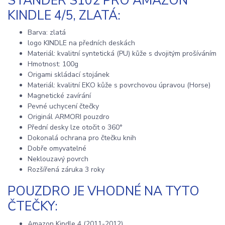
STANDER S102 PRO AMAZON
KINDLE 4/5, ZLATÁ:
Barva: zlatá
logo KINDLE na předních deskách
Materiál: kvalitní syntetická (PU) kůže s dvojitým prošíváním
Hmotnost: 100g
Origami skládací stojánek
Materiál: kvalitní EKO kůže s povrchovou úpravou (Horse)
Magnetické zavírání
Pevné uchycení čtečky
Originál ARMORI pouzdro
Přední desky lze otočit o 360°
Dokonalá ochrana pro čtečku knih
Dobře omyvatelné
Neklouzavý povrch
Rozšířená záruka 3 roky
POUZDRO JE VHODNÉ NA TYTO
ČTEČKY:
Amazon Kindle 4 (2011-2012)